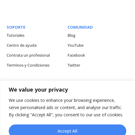
SOPORTE
COMUNIDAD
Tutoriales
Blog
Centro de ayuda
YouTube
Contrata un profesional
Facebook
Terminos y Condiciones
Twitter
We value your privacy
We use cookies to enhance your browsing experience,
ARTÍCULOS
serve personalised ads or content, and analyse our traffic.
Cómo editar un video plantilla para tu producto [Video Tutorial]
By clicking "Accept All", you consent to our use of cookies.
5 ventajas de usar un video explicativo en tu sitio web
¿Cómo usar el video en un e-commerce?
Accept All