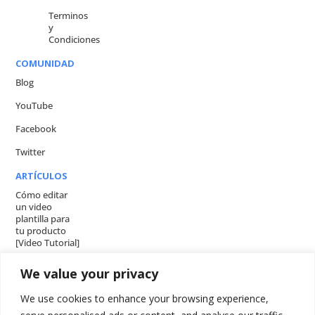
Terminos
y
Condiciones
COMUNIDAD
Blog
YouTube
Facebook
Twitter
ARTÍCULOS
Cómo editar
un video
plantilla para
tu producto
[Video Tutorial]
5 ventajas de
We value your privacy
usar un video
explicativo en
We use cookies to enhance your browsing experience,
tu sitio web