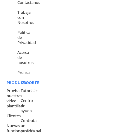
Contáctanos
Trabaja
con
Nosotros
Politica
de
Privacidad
Acerca
de
nosotros
Prensa
PRODUCTO
SOPORTE
Prueba
Tutoriales
nuestras
Centro
video
de
plantillas
ayuda
Clientes
Contrata
Nuevas
un
funcionalidades
profesional