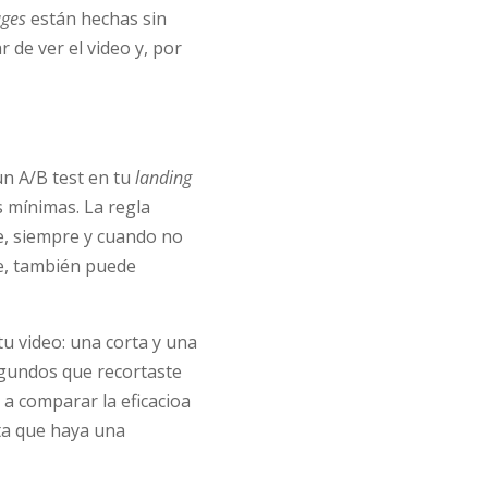
ages
están
hechas sin
 de ver el video y, por
un A/B test en tu
landing
s mínimas. La regla
e, siempre y cuando no
e, también puede
u video: una corta y una
segundos que recortaste
s a comparar la eficacioa
nta que haya una