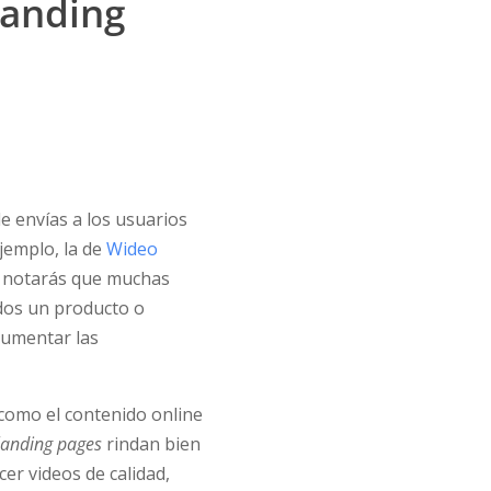
landing
de envías a los usuarios
ejemplo, la de
Wideo
n, notarás que muchas
dos un producto o
aumentar las
como el contenido online
landing pages
rindan bien
er videos de calidad,