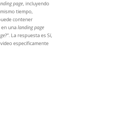
anding page
, incluyendo
l mismo tiempo,
 puede contener
a en una
landing page
age
?”. La respuesta es Sí,
 video específicamente