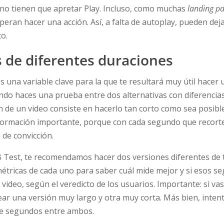
 no tienen que apretar Play. Incluso, como muchas
landing p
peran hacer una acción. Así, a falta de autoplay, pueden dejar
o.
 de diferentes duraciones
s una variable clave para la que te resultará muy útil hacer 
ando haces una prueba entre dos alternativas con diferencia
n de un video consiste en hacerlo tan corto como sea posibl
información importante, porque con cada segundo que recort
 de convicción.
/B Test, te recomendamos hacer dos versiones diferentes de t
 métricas de cada uno para saber cuál mide mejor y si esos 
 video, según el veredicto de los usuarios. Importante: si va
crear una versión muy largo y otra muy corta. Más bien, inte
nte segundos entre ambos.