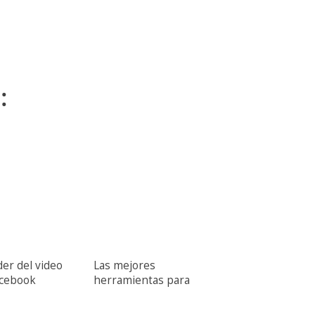
:
der del video
Las mejores
acebook
herramientas para
grafía animada]
complementar tu
wideo