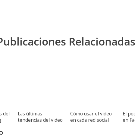
Publicaciones Relacionadas
s del
Las últimas
Cómo usar el video
El po
g
tendencias del video
en cada red social
en F
marketing
[Infografía]
[Info
o
[Infografía]