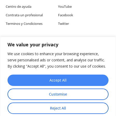
Centro de ayuda
YouTube
Contrata un profesional
Facebook
Terminos y Condiciones
Twitter
We value your privacy
We use cookies to enhance your browsing experience,
ARTÍCULOS
serve personalised ads or content, and analyse our traffic.
Cómo editar un video plantilla para tu producto [Video Tutorial]
By clicking "Accept All", you consent to our use of cookies.
5 ventajas de usar un video explicativo en tu sitio web
¿Cómo usar el video en un e-commerce?
Accept All
Anima texto como un profesional [Tutorial]
Customise
Reject All