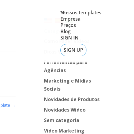
Nossos templates
Empresa
Preços
Categorias
Blog
SIGN IN
Como Fazer Vídeos
SIGN UP
Dicas Vídeo
Ferramentas para
Agências
Marketing e Mídias
Sociais
Novidades de Produtos
mplate
→
Novidades Wideo
Sem categoria
Vídeo Marketing