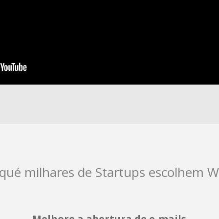
 qué milhares de Startups escolhem W
Melhore a abertura de e-mails