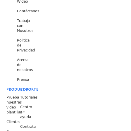
Wideo
Contáctanos
Trabaja
con
Nosotros
Politica
de
Privacidad
Acerca
de
nosotros
Prensa
PRODUCTO
SOPORTE
Prueba
Tutoriales
nuestras
Centro
video
de
plantillas
ayuda
Clientes
Contrata