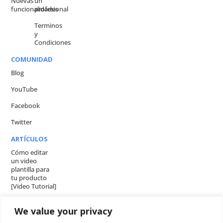
Nuevas
un
funcionalidades
profesional
Terminos
y
Condiciones
COMUNIDAD
Blog
YouTube
Facebook
Twitter
ARTÍCULOS
Cómo editar
un video
plantilla para
tu producto
[Video Tutorial]
5 ventajas de
We value your privacy
usar un video
explicativo en